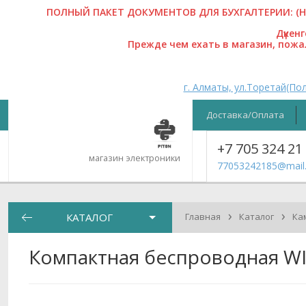
ПОЛНЫЙ ПАКЕТ ДОКУМЕНТОВ ДЛЯ БУХГАЛТЕРИИ: (На
Дүкен
Прежде чем ехать в магазин, пож
г. Алматы, ул.Торетай(Пол
Доставка/Оплата
+7 705 324 21
магазин электроники
77053242185@mail.
›
›
КАТАЛОГ
Главная
Каталог
Ка
Компактная беспроводная WIF