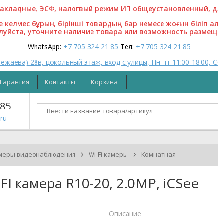
кладные, ЭСФ, налогвый режим ИП общеустановленный, для
ге келмес бұрын, бірінші товардың бар немесе жоғын біліп а
алуйста, уточните наличие товара или возможность размещ
WhatsApp:
+7 705 324 21 85
Тел:
+7 705 324 21 85
ежаева) 28в, цокольный этаж, вход с улицы, Пн-пт 11:00-18:00, С
Гарантия
Контакты
Корзина
 85
ru
›
›
меры видеонаблюдения
Wi-Fi камеры
Комнатная
I камера R10-20, 2.0MP, iCSee
Описание